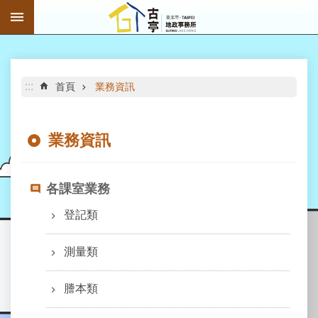
:::
跳到主要內容區塊
進
階
搜
尋
:::
首頁
業務資訊
業務資訊
公
告
各課室業務
資
訊
登記類
機
測量類
關
介
謄本類
紹