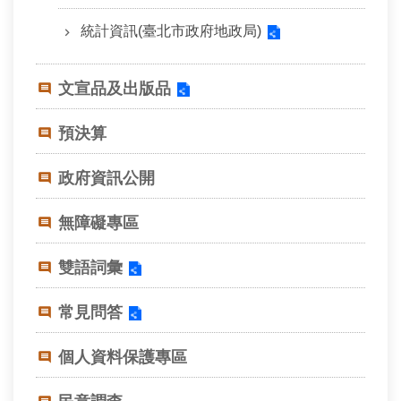
常
見
統計資訊(臺北市政府地政局)
問
答
文宣品及出版品
雙
語
預決算
詞
彙
政府資訊公開
台
無障礙專區
北
通
雙語詞彙
隱
私
常見問答
權
與
個人資料保護專區
資
訊