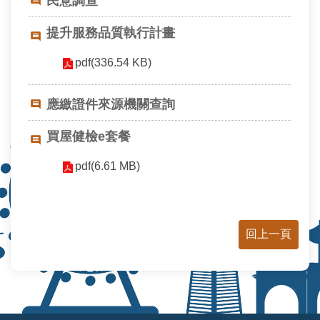
民意調查
安
全
提升服務品質執行計畫
政
策
pdf(336.54 KB)
政
府
應繳證件來源機關查詢
網
站
買屋健檢e套餐
資
料
pdf(6.61 MB)
開
放
宣
告
回上一頁
聯
絡
資
訊
:::