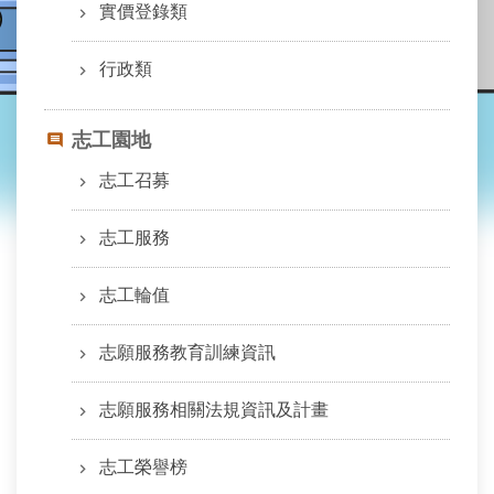
業
實價登錄類
務
資
行政類
訊
線
志工園地
上
查
志工召募
詢
志工服務
網
路
申
志工輪值
辦
志願服務教育訓練資訊
地
政
志願服務相關法規資訊及計畫
Q&A
網
志工榮譽榜
網