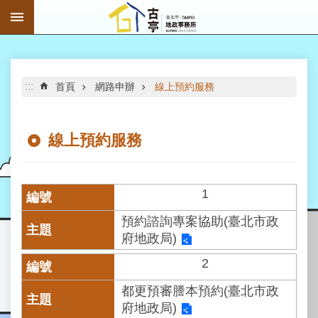
:::
跳到主要內容區塊
進
階
搜
尋
:::
首頁
網路申辦
線上預約服務
線上預約服務
公
告
1
資
訊
預約諮詢專案協助(臺北市政
府地政局)
機
關
2
介
紹
都更預審謄本預約(臺北市政
府地政局)