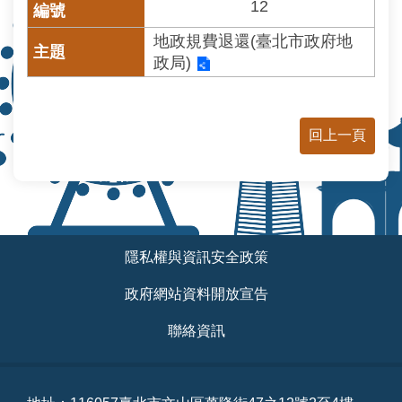
常
12
見
地政規費退還(臺北市政府地
問
答
政局)
雙
語
回上一頁
詞
彙
台
北
:::
通
隱私權與資訊安全政策
隱
政府網站資料開放宣告
私
權
聯絡資訊
與
資
訊