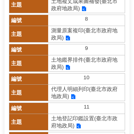
土地複丈成果圖補發(臺北市
相
政府地政局)
連
8
網
測量原案複印(臺北市政府地
站
政局)
導
覽
9
回
土地鑑界排件(臺北市政府地
首
政局)
頁
10
English
代理人明細列印(臺北市政府
地政局)
陳
11
情
系
土地登記印鑑設置(臺北市政
統
府地政局)