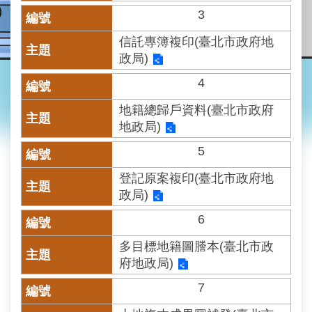
業
3
務
資
信託專簿複印(臺北市政府地
訊
政局)
線
4
上
查
地籍總歸戶資料(臺北市政府
詢
地政局)
5
網
路
登記原案複印(臺北市政府地
申
政局)
辦
6
地
多目標地籍圖謄本(臺北市政
政
Q&A
府地政局)
7
網
網