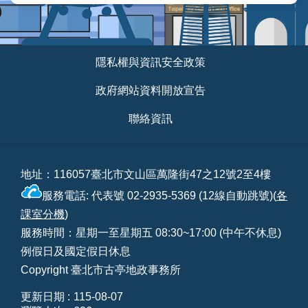
業
務
資
訊
:::
隱私權與資訊安全政策
線
政府網站資料開放宣告
上
查
聯絡資訊
詢
網
路
地址：116057臺北市文山區萬隆街47之12號2至4樓
申
服務電話: 代表號 02-2935-5369 (12線自動跳號)(
各
辦
課室分機
)
地
服務時間：星期一至星期五 08:30~17:00 (中午不休息)
政
例假日及國定假日休息
Q&A
Copyright 臺北市古亭地政事務所
網
更新日期
115-08-07
網