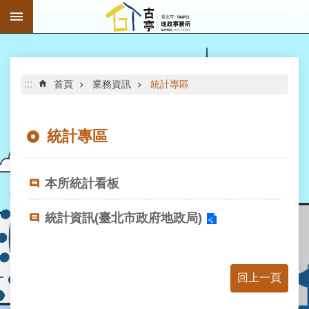
:::
跳到主要內容區塊
進
階
搜
尋
:::
首頁
業務資訊
統計專區
統計專區
公
告
本所統計看板
資
訊
統計資訊(臺北市政府地政局)
機
關
介
回上一頁
紹