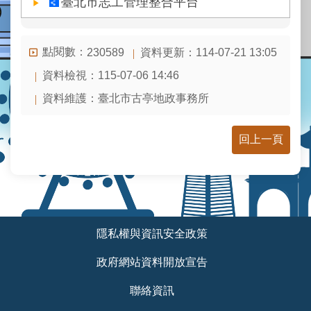
臺北市志工管理整合平台
業
務
資
訊
點閱數：
資料更新：
114-07-21 13:05
230589
資料檢視：
115-07-06 14:46
線
上
資料維護：
臺北市古亭地政事務所
查
詢
回上一頁
網
路
申
辦
:::
地
隱私權與資訊安全政策
政
Q&A
政府網站資料開放宣告
網
聯絡資訊
網