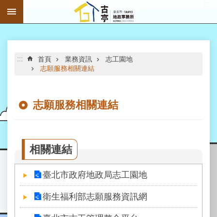
:::
跳到主要內容區塊
進
階
搜
尋
:::
首頁
業務資訊
志工園地
志願服務相關連結
志願服務相關連結
公
告
資
訊
相關連結
機
臺北市政府地政局志工園地
關
介
衛生福利部志願服務資訊網
紹