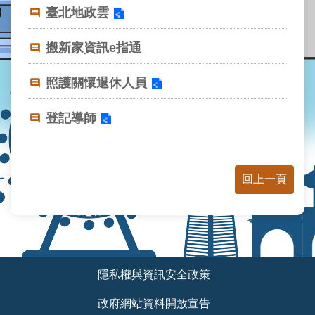
業
臺北地政雲
務
資
搬新家資訊e指通
訊
線
照護關懷退休人員
上
查
登記導師
詢
網
路
回上一頁
申
辦
地
政
Q&A
:::
隱私權與資訊安全政策
網
政府網站資料開放宣告
網