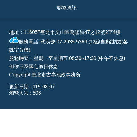
相
聯絡資訊
連
網
站
地址：116057臺北市文山區萬隆街47之12號2至4樓
導
服務電話: 代表號 02-2935-5369 (12線自動跳號)(
各
覽
課室分機
)
服務時間：星期一至星期五 08:30~17:00 (中午不休息)
回
例假日及國定假日休息
首
頁
Copyright 臺北市古亭地政事務所
更新日期
115-08-07
English
瀏覽人次
506
陳
情
系
統