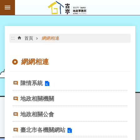
:::
跳到主要內容區塊
進
階
搜
尋
:::
首頁
網網相連
網網相連
公
告
陳情系統
資
訊
地政相關機關
機
地政相關公會
關
介
紹
臺北市各機關網站