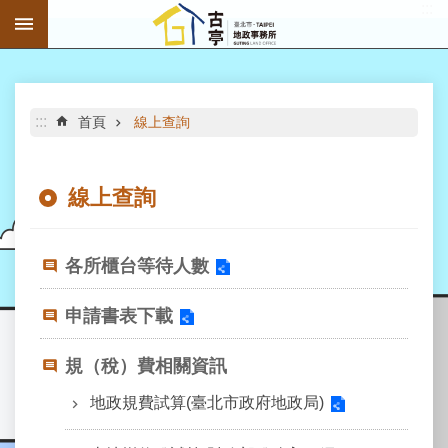
:::
跳到主要內容區塊
進
階
搜
尋
:::
首頁
線上查詢
線上查詢
公
告
各所櫃台等待人數
資
訊
申請書表下載
機
規（稅）費相關資訊
關
介
地政規費試算(臺北市政府地政局)
紹