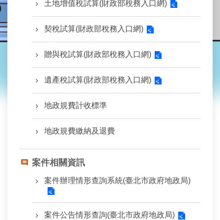
業
土地增值稅試算(財政部稅務入口網)
務
資
契稅試算(財政部稅務入口網)
訊
贈與稅試算(財政部稅務入口網)
線
上
查
遺產稅試算(財政部稅務入口網)
詢
地政規費計收標準
網
路
申
地政規費繳納及退費
辦
案件相關資訊
地
政
案件辦理情形查詢系統(臺北市政府地政局)
Q&A
網
案件公告情形查詢(臺北市政府地政局)
網