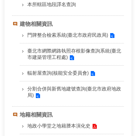
常
本所轄區地段譯名查詢
見
問
答
建物相關資訊
門牌整合檢索系統(臺北市政府民政局)
雙
語
詞
臺北市網際網路執照存根影像查詢系統(臺北
彙
市建築管理工程處)
台
輻射屋查詢(核能安全委員會)
北
通
分割合併與新舊地建號查詢(臺北市政府地政
局)
隱
私
權
地籍相關資訊
與
資
地政小學堂之地籍謄本演化史
訊