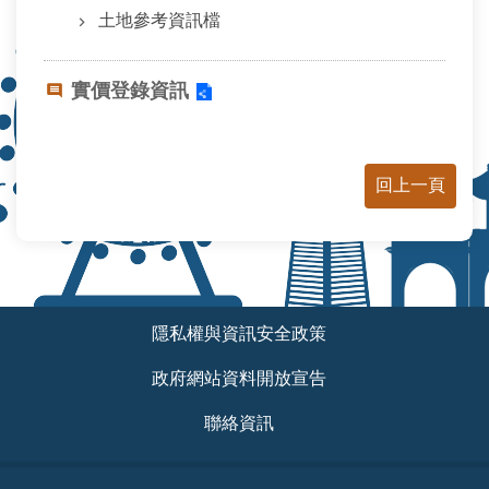
安
土地參考資訊檔
全
政
策
實價登錄資訊
政
府
網
回上一頁
站
資
料
開
放
宣
:::
隱私權與資訊安全政策
告
政府網站資料開放宣告
聯
絡
聯絡資訊
資
訊