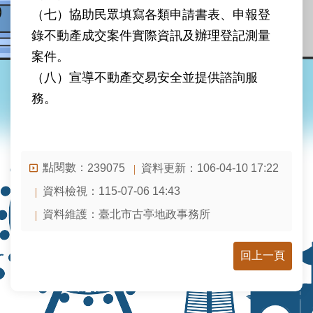
業
（七）協助民眾填寫各類申請書表、申報登
務
資
錄不動產成交案件實際資訊及辦理登記測量
訊
案件。
（八）宣導不動產交易安全並提供諮詢服
線
上
務。
查
詢
網
點閱數：
資料更新：
106-04-10 17:22
239075
路
申
資料檢視：
115-07-06 14:43
辦
資料維護：
臺北市古亭地政事務所
地
政
回上一頁
Q&A
網
網