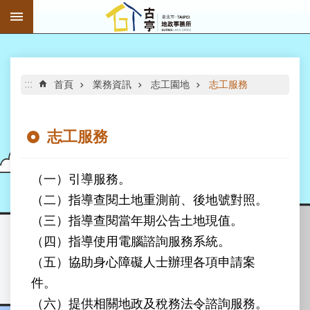
:::
跳到主要內容區塊
進
階
搜
尋
:::
首頁
業務資訊
志工園地
志工服務
志工服務
公
告
（一）引導服務。
資
（二）指導查閱土地重測前、後地號對照。
訊
（三）指導查閱當年期公告土地現值。
機
（四）指導使用電腦諮詢服務系統。
關
（五）協助身心障礙人士辦理各項申請案
介
件。
紹
（六）提供相關地政及稅務法令諮詢服務。