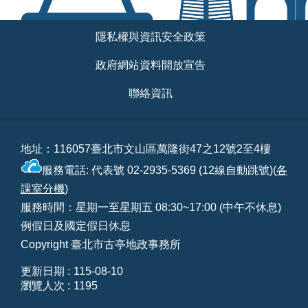
相
連
:::
隱私權與資訊安全政策
網
政府網站資料開放宣告
站
導
聯絡資訊
覽
回
地址：116057臺北市文山區萬隆街47之12號2至4樓
首
頁
服務電話: 代表號 02-2935-5369 (12線自動跳號)(
各
課室分機
)
English
服務時間：星期一至星期五 08:30~17:00 (中午不休息)
例假日及國定假日休息
陳
Copyright 臺北市古亭地政事務所
情
系
更新日期
115-08-10
統
瀏覽人次
1195