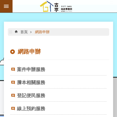
:::
跳到主要內容區塊
進
階
搜
尋
:::
首頁
網路申辦
網路申辦
公
告
案件申辦服務
資
訊
謄本相關服務
機
登記便民服務
關
介
紹
線上預約服務