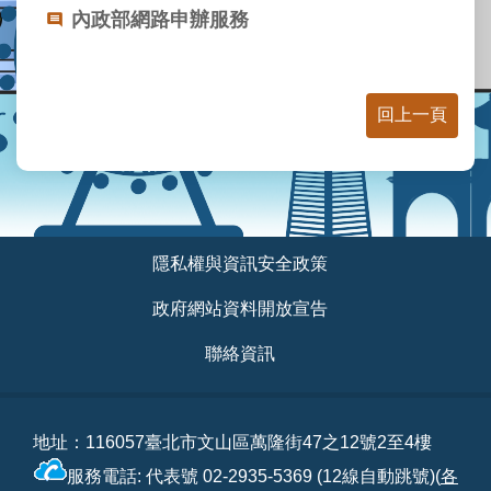
業
內政部網路申辦服務
務
資
訊
回上一頁
線
上
查
詢
網
:::
隱私權與資訊安全政策
路
申
政府網站資料開放宣告
辦
聯絡資訊
地
政
Q&A
地址：116057臺北市文山區萬隆街47之12號2至4樓
網
服務電話: 代表號 02-2935-5369 (12線自動跳號)(
各
網