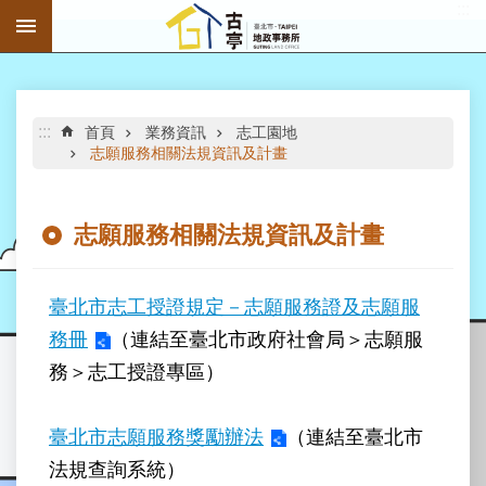
:::
跳到主要內容區塊
進
階
搜
尋
:::
首頁
業務資訊
志工園地
志願服務相關法規資訊及計畫
志願服務相關法規資訊及計畫
公
告
資
臺北市志工授證規定－志願服務證及志願服
訊
務冊
（連結至臺北市政府社會局＞志願服
務＞志工授證專區）
機
關
介
臺北市志願服務獎勵辦法
（連結至臺北市
紹
法規查詢系統）