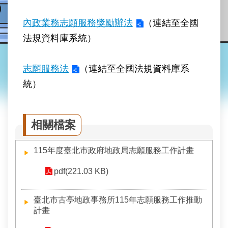
業
務
內政業務志願服務獎勵辦法
（連結至全國
資
訊
法規資料庫系統）
線
志願服務法
（連結至全國法規資料庫系
上
查
統）
詢
網
相關檔案
路
申
辦
115年度臺北市政府地政局志願服務工作計畫
地
pdf(221.03 KB)
政
Q&A
臺北市古亭地政事務所115年志願服務工作推動
計畫
網
網