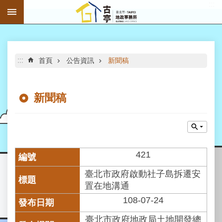
:::
跳到主要內容區塊
進
階
搜
尋
:::
首頁
公告資訊
新聞稿
新聞稿
公
告
資
訊
421
機
臺北市政府啟動社子島拆遷安
關
置在地溝通
介
108-07-24
紹
臺北市政府地政局土地開發總