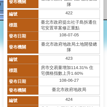
業
隊
務
資
422
訊
臺北市政府提出社子島拆遷住
線
宅安置草案修正重點
上
108-07-05
查
詢
臺北市政府地政局土地開發總
隊
網
423
路
申
房市交易量增加114.31% 住
辦
宅價格指數上升1.60%
地
108-06-27
政
Q&A
臺北市政府地政局
424
網
網