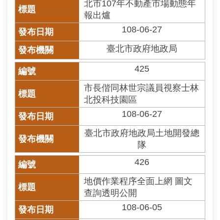
北市107年不動產市場動態年
相
報出爐
連
108-06-27
網
臺北市政府地政局
站
導
425
覽
市長偕同林世宗議員視察士林
回
北投科技園區
首
108-06-27
頁
臺北市政府地政局土地開發總
English
隊
426
陳
情
地價作業程序全面上網 圖文
系
查詢透明公開
統
108-06-05