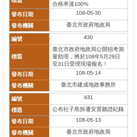
安
合格率達100%
全
108-05-30
政
策
臺北市政府地政局
政
430
府
網
臺北市政府地政局公開招考測
站
量助理，將於108年5月29日
資
至31日受理現場報名！
料
108-05-14
開
放
臺北市建成地政事務所
宣
告
431
公布社子島拆遷安置聽證紀錄
聯
絡
108-05-13
資
訊
臺北市政府地政局