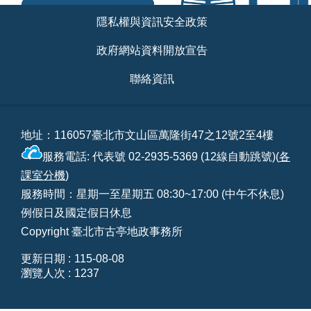
常
:::
見
隱私權與資訊安全政策
問
答
政府網站資料開放宣告
聯絡資訊
雙
語
詞
彙
地址：116057臺北市文山區萬隆街47之12號2至4樓
服務電話: 代表號 02-2935-5369 (12線自動跳號)(
各
台
課室分機
)
北
通
服務時間：星期一至星期五 08:30~17:00 (中午不休息)
例假日及國定假日休息
隱
Copyright 臺北市古亭地政事務所
私
權
更新日期
115-08-08
與
瀏覽人次
1237
資
訊