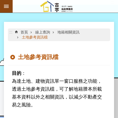
:::
跳到主要內容區塊
進
階
搜
尋
:::
首頁
線上查詢
地籍相關資訊
土地參考資訊檔
土地參考資訊檔
公
告
目的
：
資
訊
為達土地、建物資訊單一窗口服務之功能，
透過土地參考資訊檔，可了解地籍謄本所載
機
關
基本資料以外之相關資訊，以減少不動產交
介
易之風險。
紹