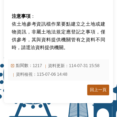
相
連
注意事項
：
網
依土地參考資訊檔作業要點建立之土地或建
站
物資訊，非屬土地法規定應登記之事項，僅
導
覽
供參考，其與資料提供機關管有之資料不同
時，請逕洽資料提供機關。
回
首
頁
點閱數：
資料更新：
114-07-31 15:58
1217
資料檢視：
115-07-06 14:48
English
陳
回上一頁
情
系
統