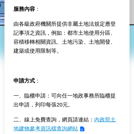
業
務
服務內容
：
資
訊
由各級政府機關所提供非屬土地法規定應登
記事項之資訊，例如：都市土地使用分區、
線
上
容積移轉相關資訊、土地污染、土地開發、
查
建築或使用限制等。
詢
網
路
申
申請方式
：
辦
一、臨櫃申請：可向任一地政事務所臨櫃提
地
出申請，列印每張20元。
政
Q&A
二、線上免費查詢，網頁請連結：
內政部土
網
地建物參考資訊檔查詢網站
網