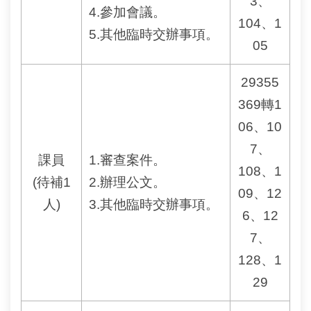
3、
相
4.參加會議。
104、1
連
5.其他臨時交辦事項。
05
網
站
29355
導
覽
369轉1
06、10
回
7、
首
課員
1.審查案件。
頁
108、1
(待補1
2.辦理公文。
09、12
English
人)
3.其他臨時交辦事項。
6、12
陳
7、
情
128、1
系
統
29