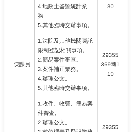
安
4.地政士簽證統計業
30
全
政
務。
策
5.其他臨時交辦事項。
政
1.法院及其他機關囑託
府
網
限制登記相關事項。
站
29355
2.簡易案件審查。
資
陳課員
369轉1
料
3.案件補正業務。
開
10
放
4.辦理公文。
宣
5.其他臨時交辦事項。
告
1.收件、收費、簡易案
聯
絡
件審查。
資
2.辦理公文。
訊
29355
3.數位櫃臺及登記業務