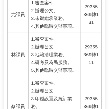
常
1.審查案件。
見
29355
2.辦理公文。
問
尤課員
369轉1
答
3.未辦繼承業務。
31
4.其他臨時交辦事項。
雙
語
1.審查案件。
詞
彙
2.辦理公文。
29355
林課員
3.地籍清理業務。
369轉1
台
北
4.研考及為民服務。
11
通
5.其他臨時交辦事項。
隱
1.審查案件。
私
權
2.辦理公文。
與
3.印鑑設置及統計業
29355
資
訊
蔡課員
務。
369轉1