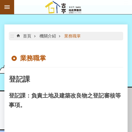
:::
跳到主要內容區塊
進
階
搜
尋
:::
首頁
機關介紹
業務職掌
業務職掌
公
告
登記課
資
訊
登記課：負責土地及建築改良物之登記審核等
機
事項。
關
介
紹