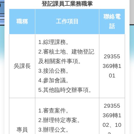
業
登記課員工業務職掌
務
資
聯絡電
訊
職稱
工作項目
話
線
上
1.綜理課務。
查
2.審核土地、建物登記
詢
29355
及相關案件事項。
吳課長
369轉1
網
3.接洽公務。
路
01
申
4.參加會議。
辦
5.其他臨時交辦事項。
地
29355
政
1.審查案件。
Q&A
369轉1
2.辦理特定專案。
02、10
網
專員
3.辦理公文。
網