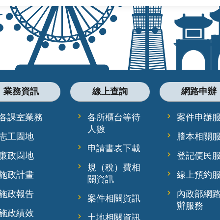
業務資訊
線上查詢
網路申辦
各課室業務
各所櫃台等待
案件申辦
人數
志工園地
謄本相關
申請書表下載
廉政園地
登記便民
規（稅）費相
施政計畫
線上預約
關資訊
施政報告
內政部網
案件相關資訊
辦服務
施政績效
土地相關資訊