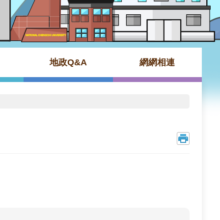
地政Q&A
網網相連