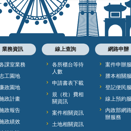
業務資訊
線上查詢
網路申辦
各課室業務
各所櫃台等待
案件申辦
人數
志工園地
謄本相關
申請書表下載
廉政園地
登記便民
規（稅）費相
施政計畫
線上預約
關資訊
施政報告
內政部網
案件相關資訊
辦服務
施政績效
土地相關資訊