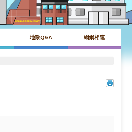
地政Q&A
網網相連