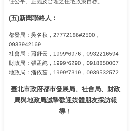
住公平、正義及合理之住宅政策目標。
常
見
問
(五)新聞聯絡人︰
答
都發局：吳名秋，27772186#2500，
雙
語
0933942169
詞
社會局：蕭舒云，1999*6976，0932216594
彙
財政局：張孟純，1999*6290，0918850007
台
地政局：潘依茹，1999*7319，0939532572
北
通
臺北市政府都市發展局、社會局、財政
隱
局與地政局誠摯歡迎媒體朋友採訪報
私
權
導！
與
資
訊