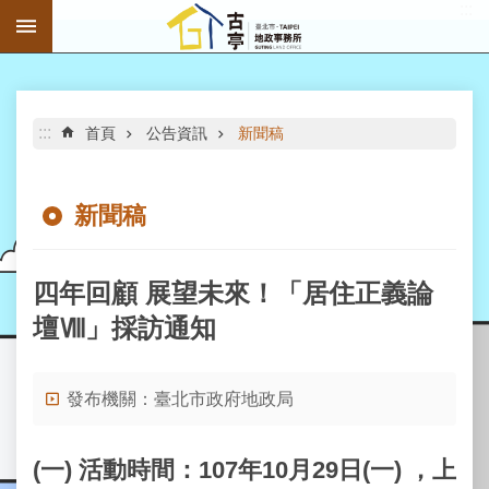
:::
跳到主要內容區塊
進
階
搜
尋
:::
首頁
公告資訊
新聞稿
新聞稿
公
告
四年回顧 展望未來！「居住正義論
資
壇Ⅷ」採訪通知
訊
機
發布機關：臺北市政府地政局
關
介
紹
(一)
活動時間
：
107年10月29日(一) ，上