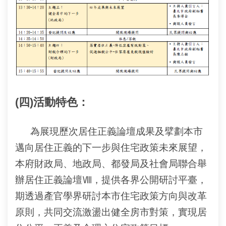
相
連
網
站
導
覽
回
(四)活動特色：
首
頁
為展現歷次居住正義論壇成果及擘劃本市
English
邁向居住正義的下一步與住宅政策未來展望，
本府財政局、地政局、都發局及社會局聯合舉
陳
辦居住正義論壇Ⅷ，提供各界公開研討平臺，
情
系
期透過產官學界研討本市住宅政策方向與改革
統
原則，共同交流激盪出健全房市對策，實現居