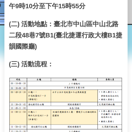
業
午9時10分至下午15時55分
務
資
訊
(二)
活動地點
：
臺北市中山區中山北路
線
二段48巷7號B1(臺北捷運行政大樓B1捷
上
韻國際廳)
查
詢
(三)
活動流程：
網
路
申
辦
地
政
Q&A
網
網