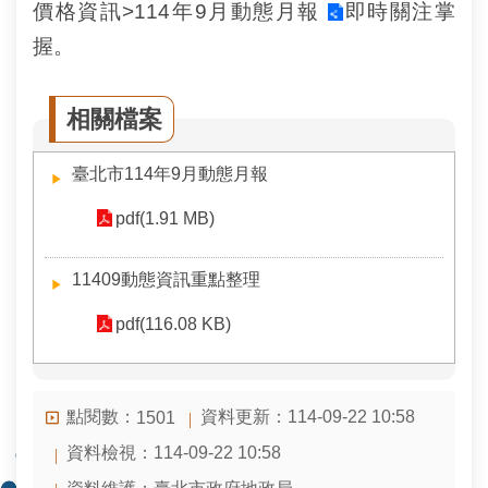
安
價格資訊>
114年9月動態月報
即時關注掌
全
握。
政
策
相關檔案
政
府
臺北市114年9月動態月報
網
站
pdf(1.91 MB)
資
料
開
11409動態資訊重點整理
放
宣
pdf(116.08 KB)
告
聯
絡
點閱數：
資料更新：114-09-22 10:58
1501
資
資料檢視：114-09-22 10:58
訊