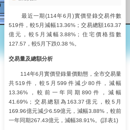
業
務
資
最近一期(114年6月)實價登錄交易件數
訊
519件，較5月減幅13.36%；交易總額163.37
線
億元，較5月減幅3.88%；住宅價格指數
上
127.57，較5月下跌0.38 %。
查
詢
交易量及總額分析
網
路
114年6月實價登錄量價動態，全市交易量
申
共519件，較5月599件減少80件，減幅
辦
13.36%，較前一年同期890件，減幅
地
41.69%；交易總額為163.37億元，較5月
政
Q&A
169.96億元減少6.59億元，減幅3.88%，較前
一年同期267.43億元，減幅38.91%。(詳表1)
網
網