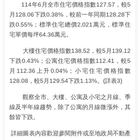
常
114年6月全市住宅價格指數127.57，較5
見
月128.06下跌0.38%，較前一年同期128.28下
問
答
跌0.55%；標準住宅總價2,021萬元，標準住
宅單價每坪64.36萬元。
雙
語
大樓住宅價格指數138.52，較5月139.12
詞
彙
下跌0.43%；公寓住宅價格指數112.41，較5
月112.36上升0.04%；小宅住宅價格指數
台
北
128.08，較5月129.54下跌1.13%。(詳表3)
通
觀察全市、大樓、公寓及小宅之月線、季
隱
線及半年線趨勢，除了公寓的月線微漲外，其
私
權
餘皆下跌。
與
資
詳細圖表內容歡迎參閱附件或至地政局不動產
訊