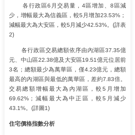
相
各行政區6月交易量，4區增加、8區減
連
少，增幅最大為信義區，較5月增加23.53%；
減幅最大為大安區，較5月減少42.53%。(詳表
網
站
2)
導
覽
各行政區交易總額依序由內湖區37.35億
元、中山區22.38億及大安區19.51億元位居前
回
首
3名；總額最少為萬華區，僅4.23億元，總額
頁
最高的內湖區與最低的萬華區，差約7.83倍。
English
交易總額增幅最大為內湖區，較5月增加
69.62%；減幅最大為中正區，較5月減少
陳
43.1%。(詳圖1)
情
系
統
住宅價格指數分析