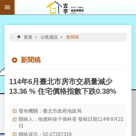
:::
跳到主要內容區塊
進
階
搜
尋
:::
首頁
公告資訊
新聞稿
新聞稿
公
告
114年6月臺北市房市交易量減少
資
13.36 % 住宅價格指數下跌0.38%
訊
機
發布機關：臺北市政府地政局
關
介
聯絡人：地價科徐子偉科長 發稿日期114年9月22
紹
日
聯絡資訊：02-27287319