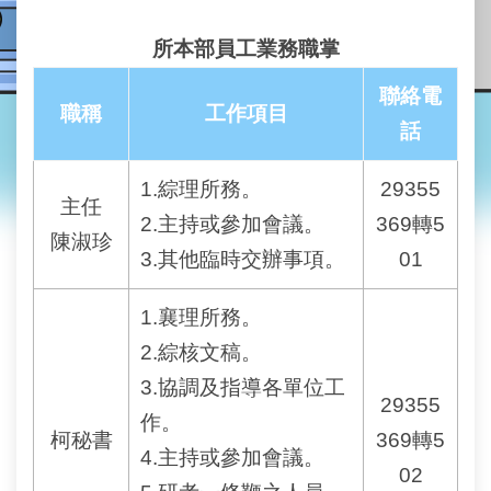
業
務
所本部員工業務職掌
資
訊
聯絡電
職稱
工作項目
線
話
上
查
1.綜理所務。
29355
詢
主任
2.主持或參加會議。
369轉5
陳淑珍
網
3.其他臨時交辦事項。
01
路
申
辦
1.襄理所務。
2.綜核文稿。
地
3.協調及指導各單位工
政
29355
Q&A
作。
柯秘書
369轉5
4.主持或參加會議。
網
02
網