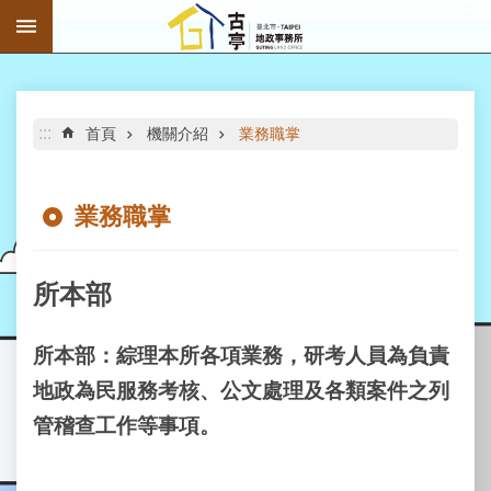
:::
跳到主要內容區塊
進
階
搜
尋
:::
首頁
機關介紹
業務職掌
業務職掌
公
告
所本部
資
訊
所本部：綜理本所各項業務，研考人員為負責
機
地政為民服務考核、公文處理及各類案件之列
關
介
管稽查工作等事項。
紹