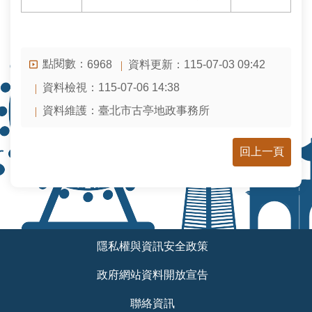
常
見
問
答
點閱數：
資料更新：115-07-03 09:42
6968
雙
資料檢視：115-07-06 14:38
語
資料維護：臺北市古亭地政事務所
詞
彙
回上一頁
台
北
通
隱
:::
私
隱私權與資訊安全政策
權
與
政府網站資料開放宣告
資
訊
聯絡資訊