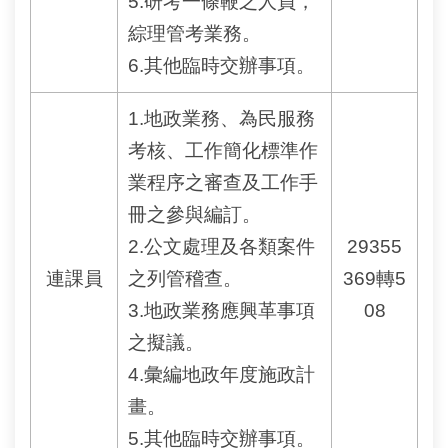
5.研考一條鞭之人員，
相
綜理管考業務。
連
6.其他臨時交辦事項。
網
站
1.地政業務、為民服務
導
覽
考核、工作簡化標準作
業程序之審查及工作手
回
冊之參與編訂。
首
頁
2.公文處理及各類案件
29355
連課員
之列管稽查。
369轉5
English
3.地政業務應興革事項
08
陳
之擬議。
情
4.彙編地政年度施政計
系
統
畫。
5.其他臨時交辦事項。