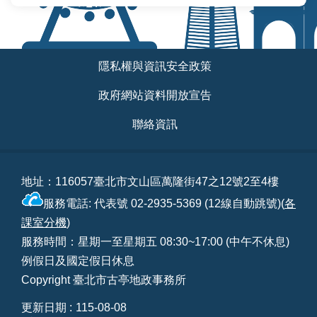
相
連
:::
網
隱私權與資訊安全政策
站
導
政府網站資料開放宣告
覽
聯絡資訊
回
首
頁
地址：116057臺北市文山區萬隆街47之12號2至4樓
服務電話: 代表號 02-2935-5369 (12線自動跳號)(
各
English
課室分機
)
陳
服務時間：星期一至星期五 08:30~17:00 (中午不休息)
情
例假日及國定假日休息
系
Copyright 臺北市古亭地政事務所
統
更新日期
115-08-08