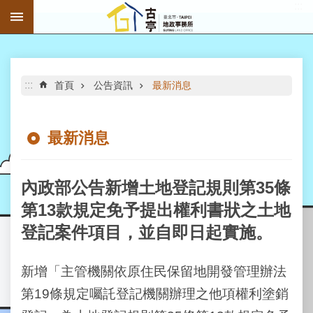
:::
跳到主要內容區塊
進
階
搜
尋
:::
首頁
公告資訊
最新消息
最新消息
公
告
內政部公告新增土地登記規則第35條
資
第13款規定免予提出權利書狀之土地
訊
登記案件項目，並自即日起實施。
機
關
介
新增「主管機關依原住民保留地開發管理辦法
紹
第19條規定囑託登記機關辦理之他項權利塗銷