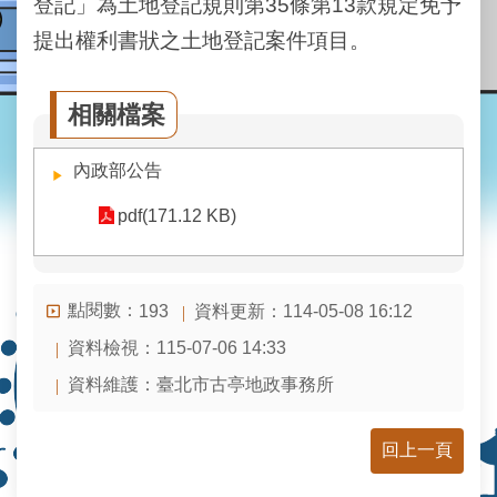
登記」為土地登記規則第35條第13款規定免予
業
務
提出權利書狀之土地登記案件項目。
資
訊
相關檔案
線
上
內政部公告
查
詢
pdf(171.12 KB)
網
路
申
點閱數：
資料更新：114-05-08 16:12
193
辦
資料檢視：115-07-06 14:33
地
資料維護：臺北市古亭地政事務所
政
Q&A
回上一頁
網
網