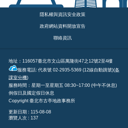
相
連
:::
隱私權與資訊安全政策
網
政府網站資料開放宣告
站
導
聯絡資訊
覽
回
地址：116057臺北市文山區萬隆街47之12號2至4樓
首
頁
服務電話: 代表號 02-2935-5369 (12線自動跳號)(
各
課室分機
)
English
服務時間：星期一至星期五 08:30~17:00 (中午不休息)
例假日及國定假日休息
陳
Copyright 臺北市古亭地政事務所
情
系
更新日期
115-08-08
統
瀏覽人次
137