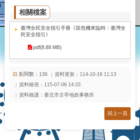
業
務
相關檔案
資
訊
臺灣全民安全指引手冊《當危機來臨時：臺灣全
民安全指引》
線
上
pdf(8.88 MB)
查
詢
網
點閱數：
資料更新：114-10-16 11:13
136
路
申
資料檢視：115-07-06 14:33
辦
資料維護：臺北市古亭地政事務所
地
政
回上一頁
Q&A
網
網